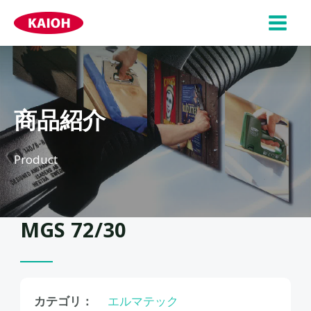
内
容
MAI
を
ス
MEN
キ
ッ
商品紹介
プ
Product
MGS 72/30
カテゴリ：
エルマテック