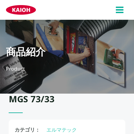
内
容
MAI
を
ス
MEN
キ
ッ
商品紹介
プ
Product
MGS 73/33
カテゴリ：
エルマテック